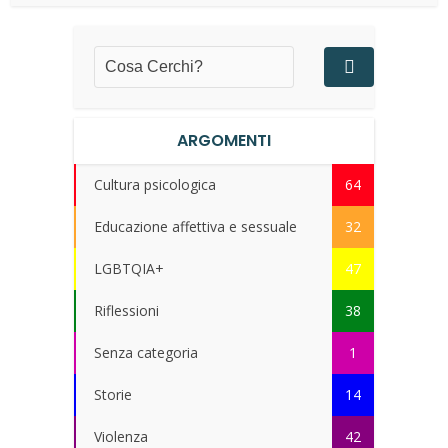
ARGOMENTI
Cultura psicologica
64
Educazione affettiva e sessuale
32
LGBTQIA+
47
Riflessioni
38
Senza categoria
1
Storie
14
Violenza
42