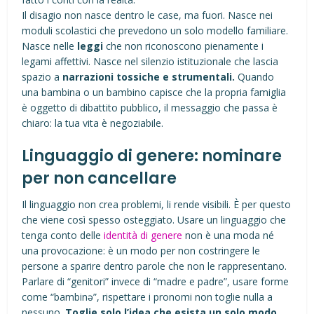
Il disagio non nasce dentro le case, ma fuori. Nasce nei
moduli scolastici che prevedono un solo modello familiare.
Nasce nelle
leggi
che non riconoscono pienamente i
legami affettivi. Nasce nel silenzio istituzionale che lascia
spazio a
narrazioni tossiche e strumentali.
Quando
una bambina o un bambino capisce che la propria famiglia
è oggetto di dibattito pubblico, il messaggio che passa è
chiaro: la tua vita è negoziabile.
Linguaggio di genere: nominare
per non cancellare
Il linguaggio non crea problemi, li rende visibili. È per questo
che viene così spesso osteggiato. Usare un linguaggio che
tenga conto delle
identità di genere
non è una moda né
una provocazione: è un modo per non costringere le
persone a sparire dentro parole che non le rappresentano.
Parlare di “genitori” invece di “madre e padre”, usare forme
come “bambinə”, rispettare i pronomi non toglie nulla a
nessuno.
Toglie solo l’idea che esista un solo modo