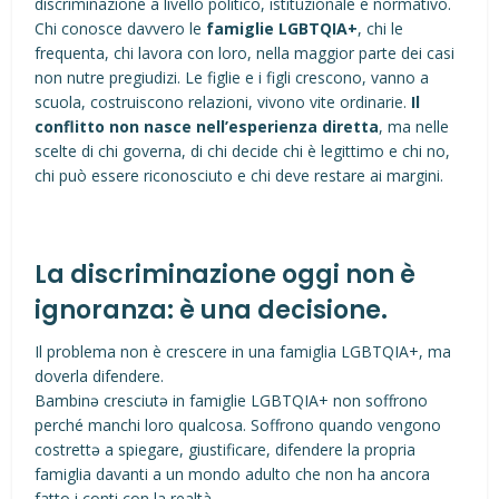
discriminazione a livello politico, istituzionale e normativo.
Chi conosce davvero le
famiglie LGBTQIA+
, chi le
frequenta, chi lavora con loro, nella maggior parte dei casi
non nutre pregiudizi. Le figlie e i figli crescono, vanno a
scuola, costruiscono relazioni, vivono vite ordinarie.
Il
conflitto non nasce nell’esperienza diretta
, ma nelle
scelte di chi governa, di chi decide chi è legittimo e chi no,
chi può essere riconosciuto e chi deve restare ai margini.
La discriminazione oggi non è
ignoranza: è una decisione.
Il problema non è crescere in una famiglia LGBTQIA+, ma
doverla difendere.
Bambinə cresciutə in famiglie LGBTQIA+ non soffrono
perché manchi loro qualcosa. Soffrono quando vengono
costrettə a spiegare, giustificare, difendere la propria
famiglia davanti a un mondo adulto che non ha ancora
fatto i conti con la realtà.