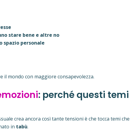
resse
nno stare bene e altre no
o spazio personale
re il mondo con maggiore consapevolezza.
emozioni
: perché questi temi
essuale crea ancora così tante tensioni è che tocca temi che
mato in
tabù
.