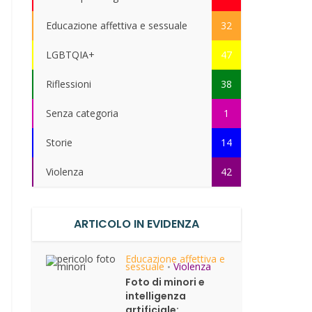
Educazione affettiva e sessuale
32
LGBTQIA+
47
Riflessioni
38
Senza categoria
1
Storie
14
Violenza
42
ARTICOLO IN EVIDENZA
Educazione affettiva e
sessuale
Violenza
•
Foto di minori e
intelligenza
artificiale: