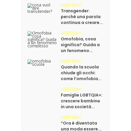
LGBTQIA+
Transgender:
perché una parola
continua a creare...
LGBTQIA+
Omofobia, cosa
significa? Guida a
un fenomeno...
LGBTQIA+
Quando la scuola
chiude gli occhi:
come l’omofobia...
LGBTQIA+
Famiglie LGBTQIA+:
crescere bambinə
in una società...
LGBTQIA+
“Ora è diventata
una moda essere...