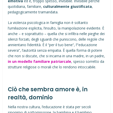
emotiva
ed è, troppo spesso, invisibile. Invisibile perché
quotidiana, familiare,
culturalmente giustificata
,
pedagogicamente tramandata.
La violenza psicologica in famiglia non è soltanto
l’umiliazione esplicita, l’insulto, la manipolazione evidente. È
anche – e soprattutto – quella che si infiltra nelle pieghe dei
silenzi forzati, degli sguardi che puniscono, delle regole che
annientano l’identità. È il “per il tuo bene”, l’“educazione
severa”, l’autorità senza empatia. È quella forma di potere
che non si discute, che si incarna in una madre, in un padre,
in un modello familiare patriarcale
, spesso sorretto da
strutture religiose o morali che lo rendono intoccabile.
Ciò che sembra amore è, in
realtà, dominio
Nella nostra cultura, l’educazione è stata per secoli
sinonimo di sottomissione. la bambina e il bambino