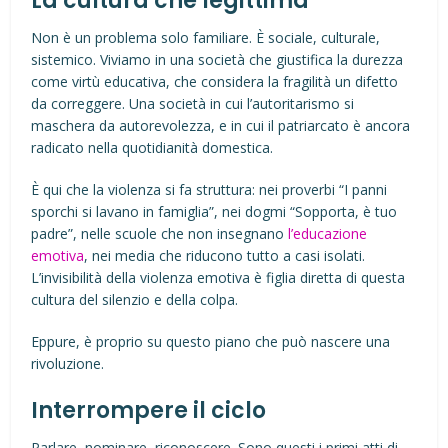
La cultura che legittima
Non è un problema solo familiare. È sociale, culturale,
sistemico. Viviamo in una società che giustifica la durezza
come virtù educativa, che considera la fragilità un difetto
da correggere. Una società in cui l’autoritarismo si
maschera da autorevolezza, e in cui il patriarcato è ancora
radicato nella quotidianità domestica.
È qui che la violenza si fa struttura: nei proverbi “I panni
sporchi si lavano in famiglia”, nei dogmi “Sopporta, è tuo
padre”, nelle scuole che non insegnano
l’educazione
emotiva
, nei media che riducono tutto a casi isolati.
L’invisibilità della violenza emotiva è figlia diretta di questa
cultura del silenzio e della colpa.
Eppure, è proprio su questo piano che può nascere una
rivoluzione.
Interrompere il ciclo
Parlare, nominare, riconoscere. Sono questi i primi atti di