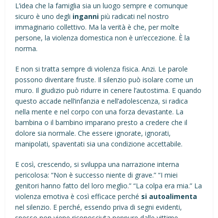
L’idea che la famiglia sia un luogo sempre e comunque
sicuro è uno degli
inganni
più radicati nel nostro
immaginario collettivo. Ma la verità è che, per molte
persone, la violenza domestica non è un’eccezione. È la
norma.
E non si tratta sempre di violenza fisica. Anzi. Le parole
possono diventare fruste. Il silenzio può isolare come un
muro. Il giudizio può ridurre in cenere l’autostima. E quando
questo accade nell’infanzia e nell’adolescenza, si radica
nella mente e nel corpo con una forza devastante. La
bambina o il bambino imparano presto a credere che il
dolore sia normale. Che essere ignorate, ignorati,
manipolati, spaventati sia una condizione accettabile.
E così, crescendo, si sviluppa una narrazione interna
pericolosa: “Non è successo niente di grave.” “I miei
genitori hanno fatto del loro meglio.” “La colpa era mia.” La
violenza emotiva è così efficace perché
si autoalimenta
nel silenzio. E perché, essendo priva di segni evidenti,
spesso non viene riconosciuta neppure dalle vittime.