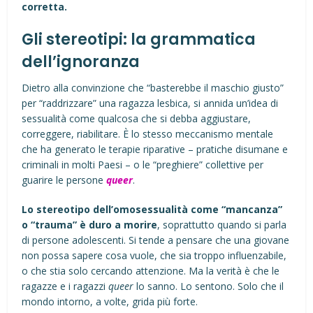
corretta.
Gli stereotipi: la grammatica
dell’ignoranza
Dietro alla convinzione che “basterebbe il maschio giusto”
per “raddrizzare” una ragazza lesbica, si annida un’idea di
sessualità come qualcosa che si debba aggiustare,
correggere, riabilitare. È lo stesso meccanismo mentale
che ha generato le terapie riparative – pratiche disumane e
criminali in molti Paesi – o le “preghiere” collettive per
guarire le persone
queer
.
Lo stereotipo dell’omosessualità come “mancanza”
o “trauma” è duro a morire
, soprattutto quando si parla
di persone adolescenti. Si tende a pensare che una giovane
non possa sapere cosa vuole, che sia troppo influenzabile,
o che stia solo cercando attenzione. Ma la verità è che le
ragazze e i ragazzi
queer
lo sanno. Lo sentono. Solo che il
mondo intorno, a volte, grida più forte.