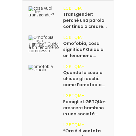
LGBTQIA+
Transgender:
perché una parola
continua a creare...
LGBTQIA+
Omofobia, cosa
significa? Guida a
un fenomeno...
LGBTQIA+
Quando la scuola
chiude gli occhi:
come l’omofobia...
LGBTQIA+
Famiglie LGBTQIA+:
crescere bambinə
in una società...
LGBTQIA+
“Ora è diventata